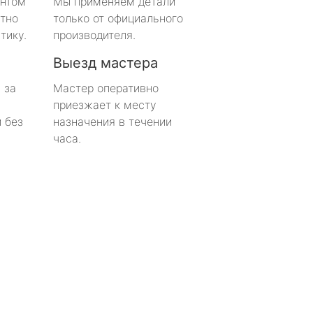
онтом
Мы применяем детали
тно
только от официального
тику.
производителя.
Выезд мастера
 за
Мастер оперативно
приезжает к месту
 без
назначения в течении
часа.