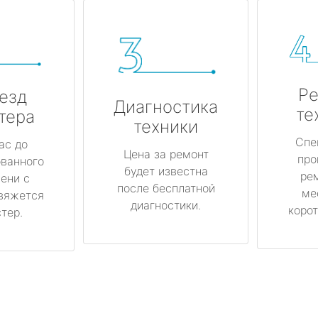
Ре
езд
Диагностика
те
тера
техники
Спе
ас до
Цена за ремонт
про
ованного
будет известна
ре
ени с
после бесплатной
ме
вяжется
диагностики.
корот
тер.