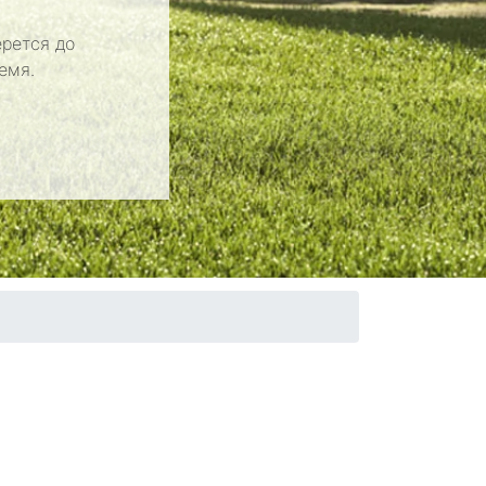
рется до
емя.