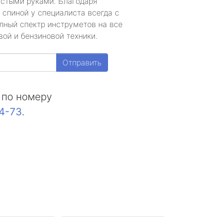
устыми руками. Благодаря
 спиной у специалиста всегда с
лный спектр инструметов на все
ой и бензиновой техники.
Отправить
 по номеру
44-73
.