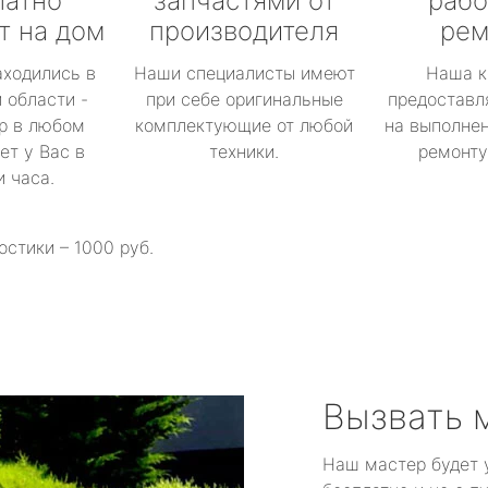
латно
запчастями от
рабо
т на дом
производителя
рем
аходились в
Наши специалисты имеют
Наша к
 области -
при себе оригинальные
предоставл
р в любом
комплектующие от любой
на выполнен
ет у Вас в
техники.
ремонту 
и часа.
остики – 1000 руб.
Вызвать 
Наш мастер будет 