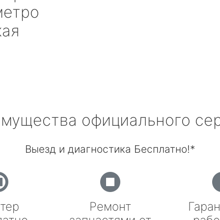
етро
кая
мущества официального се
Выезд и диагностика Бесплатно!*
тер
Ремонт
Гаран