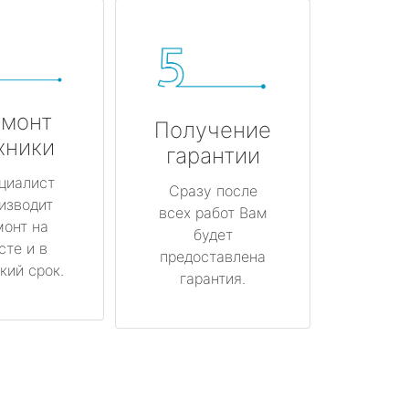
монт
Получение
хники
гарантии
циалист
Сразу после
изводит
всех работ Вам
монт на
будет
сте и в
предоставлена
кий срок.
гарантия.