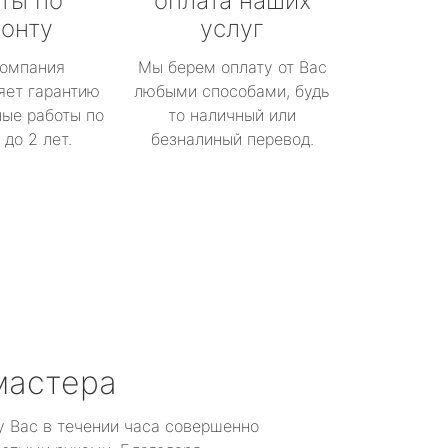
ты по
оплата наших
онту
услуг
омпания
Мы берем оплату от Вас
яет гарантию
любыми способами, будь
ые работы по
то наличный или
до 2 лет.
безналиный перевод.
мастера
у Вас в течении часа совершенно