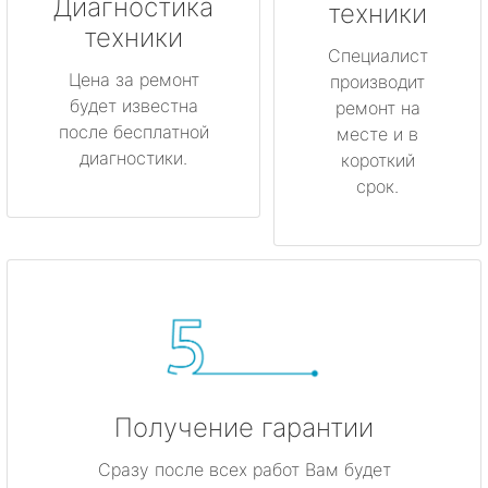
метро Котельники
Диагностика
техники
техники
метро Коньково
Специалист
Цена за ремонт
производит
будет известна
метро Менделеевская
ремонт на
после бесплатной
месте и в
диагностики.
короткий
метро Красногвардейская
срок.
метро Мякинино
метро Фрунзенская
метро Кузьминки
метро Китай-город
Получение гарантии
метро Нагатинская
Сразу после всех работ Вам будет
метро Каширская