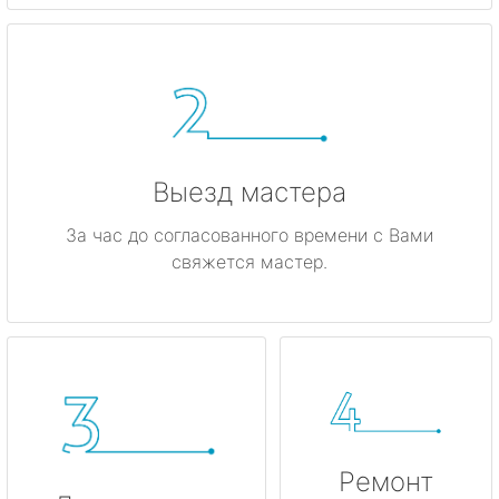
метро Динамо
метро Киевская
метро Красные ворота
метро Кузнецкий мост
Выезд мастера
метро Калужская
За час до согласованного времени с Вами
свяжется мастер.
метро Дмитровская
метро Домодедовская
метро Крылатское
метро Лубянка
Ремонт