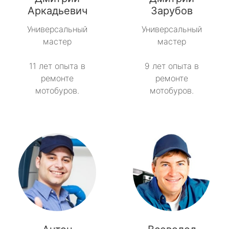
метро Пятницкое шоссе
Аркадьевич
Зарубов
Универсальный
Универсальный
метро Сокольники
мастер
мастер
метро Рязанский проспект
11 лет опыта в
9 лет опыта в
ремонте
ремонте
метро Профсоюзная
мотобуров.
мотобуров.
метро Савеловская
метро Речной вокзал
метро Семеновская
метро Спортивная
метро Спартак