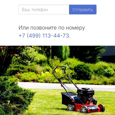
метро Белорусская
Отправить
метро Измайловская
Или позвоните по номеру
метро Красносельская
+7 (499) 113-44-73
.
метро Выхино
метро Беляево
метро Бибирево
метро Водный стадион
метро Курская
метро Комсомольская