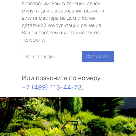
метро Славянский бульвар
перезвоним Вам в течении одной
минуты для согласования времени
метро Университет
визита мастера на дом и более
детальной консультации решения
метро Текстильщики
Вашей проблемы и стоимости по
телефону.
метро Сухаревская
Отправить
метро Тульская
метро Тверская
Или позвоните по номеру
+7 (499) 113-44-73
.
метро Смоленская
метро Черкизовская
метро Таганская
метро Тургеневская