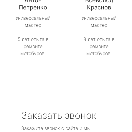
Антон
Всеволод
метро Рижская
Петренко
Краснов
метро Севастопольская
Универсальный
Универсальный
мастер
мастер
метро Сокол
5 лет опыта в
8 лет опыта в
метро Строгино
ремонте
ремонте
мотобуров.
мотобуров.
метро Тропарёво
метро Сходненская
метро Свиблово
метро Серпуховская
Заказать звонок
метро Театральная
Закажите звонок с сайта и мы