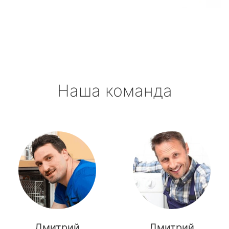
метро Октябрьская
метро Полянка
метро Орехово
Наша команда
метро Первомайская
метро Саларьево
метро Пушкинская
метро Проспект Мира
метро Пражская
метро Павелецкая
Дмитрий
Дмитрий