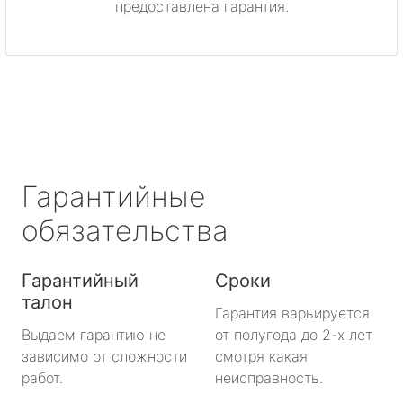
предоставлена гарантия.
метро Митино
метро Охотный ряд
метро Лермонтовский проспект
метро Ленинский проспект
Гарантийные
метро Нагорная
обязательства
метро Кантемировская
Гарантийный
Сроки
талон
метро Молодежная
Гарантия варьируется
Выдаем гарантию не
от полугода до 2-х лет
метро Преображенская площадь
зависимо от сложности
смотря какая
работ.
неисправность.
метро Октябрьское поле