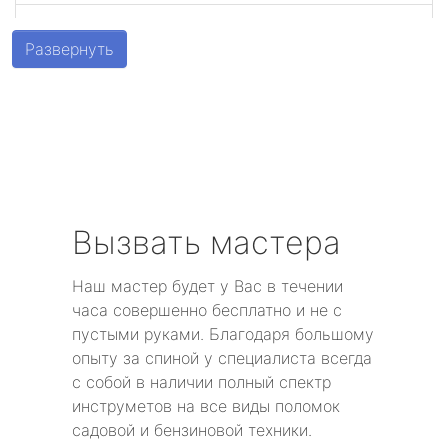
метро Беговая
Развернуть
метро Алексеевская
метро Алтуфьево
метро Аэропорт
метро Волоколамская
Вызвать мастера
метро Воробьевы горы
Наш мастер будет у Вас в течении
часа совершенно бесплатно и не с
метро Волгоградский проспект
пустыми руками. Благодаря большому
опыту за спиной у специалиста всегда
метро Бабушкинская
с собой в наличии полный спектр
инструметов на все виды поломок
метро Бульвар Дмитрия Донского
садовой и бензиновой техники.