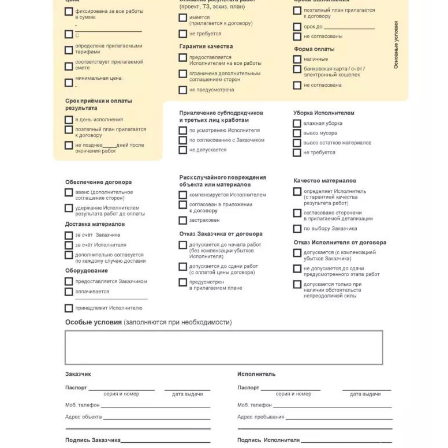
метро Площадь Революции
метро Проспект Вернадского
метро Планерная
метро Новые Черёмушки
метро Петровско-Разумовская
метро Новокузнецкая
метро Партизанская
метро Румянцево
метро Полежаевская