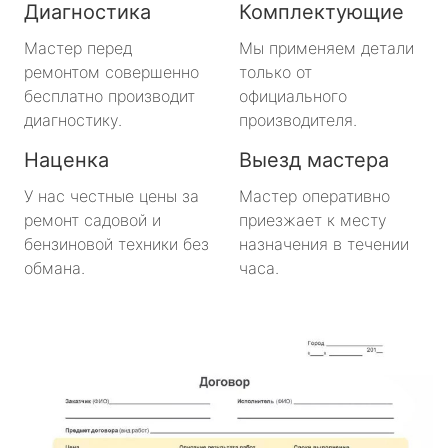
Диагностика
Комплектующие
метро Медведково
Мастер перед
Мы применяем детали
ремонтом совершенно
только от
метро Нахимовский Проспект
бесплатно производит
официального
диагностику.
производителя.
метро Коломенская
Наценка
Выезд мастера
метро Парк Победы
У нас честные цены за
Мастер оперативно
ремонт садовой и
приезжает к месту
метро Парк Культуры
бензиновой техники без
назначения в течении
обмана.
часа.
метро Пролетарская
метро Новоясеневская
метро Отрадное
метро Маяковская