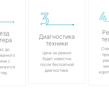
Ре
езд
Диагностика
те
тера
техники
Спе
ас до
Цена за ремонт
про
ованного
будет известна
ре
ени с
после бесплатной
ме
вяжется
диагностики.
корот
тер.