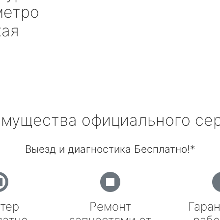
етро
кая
мущества официального се
Выезд и диагностика Бесплатно!*
тер
Ремонт
Гаран