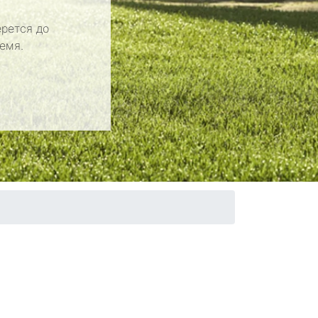
рется до
емя.