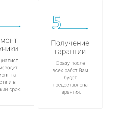
монт
Получение
хники
гарантии
циалист
Сразу после
изводит
всех работ Вам
монт на
будет
сте и в
предоставлена
кий срок.
гарантия.