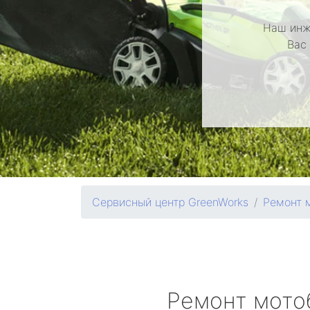
Наш инж
Вас
Сервисный центр GreenWorks
Ремонт 
Ремонт мото