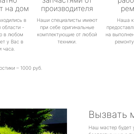
латно
запчастями от
рабо
т на дом
производителя
рем
аходились в
Наши специалисты имеют
Наша к
 области -
при себе оригинальные
предоставл
р в любом
комплектующие от любой
на выполнен
ет у Вас в
техники.
ремонту 
и часа.
остики – 1000 руб.
Вызвать 
Наш мастер будет 