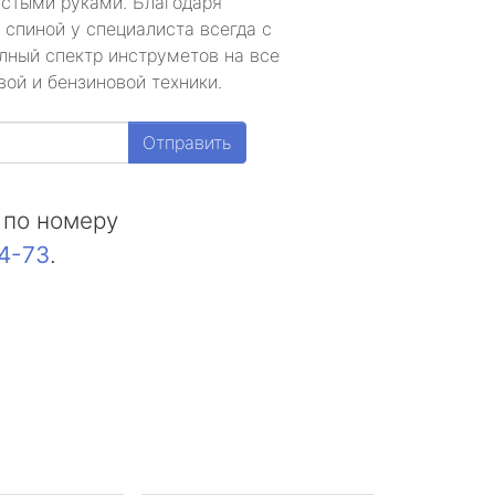
устыми руками. Благодаря
 спиной у специалиста всегда с
лный спектр инструметов на все
ой и бензиновой техники.
Отправить
 по номеру
44-73
.