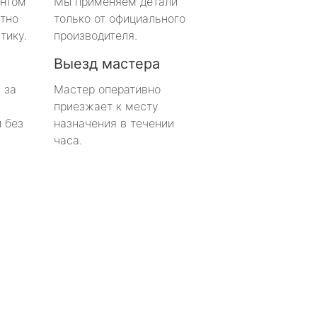
онтом
Мы применяем детали
тно
только от официального
тику.
производителя.
Выезд мастера
 за
Мастер оперативно
приезжает к месту
 без
назначения в течении
часа.