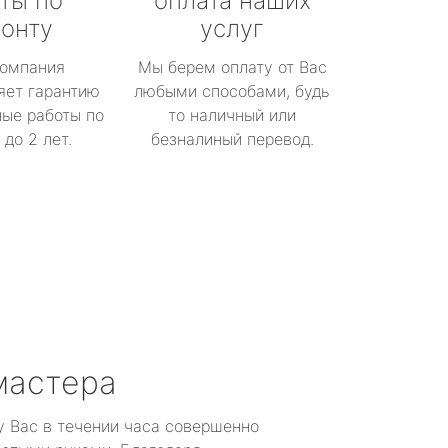
ты по
оплата наших
онту
услуг
омпания
Мы берем оплату от Вас
яет гарантию
любыми способами, будь
ые работы по
то наличный или
до 2 лет.
безналиный перевод.
мастера
у Вас в течении часа совершенно