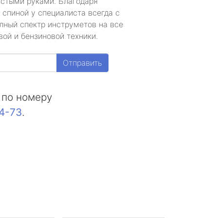
устыми руками. Благодаря
 спиной у специалиста всегда с
лный спектр инструметов на все
ой и бензиновой техники.
Отправить
 по номеру
44-73
.