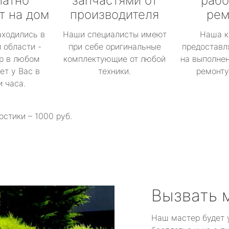
латно
запчастями от
рабо
т на дом
производителя
рем
аходились в
Наши специалисты имеют
Наша к
 области -
при себе оригинальные
предоставл
р в любом
комплектующие от любой
на выполнен
ет у Вас в
техники.
ремонту 
и часа.
остики – 1000 руб.
Вызвать 
Наш мастер будет 