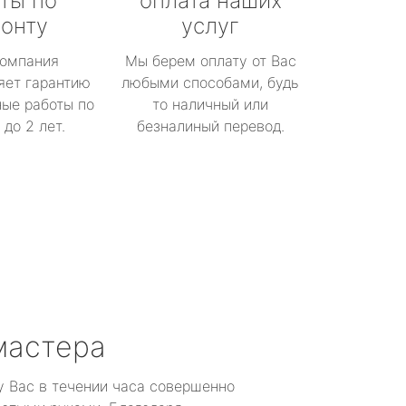
ты по
оплата наших
онту
услуг
омпания
Мы берем оплату от Вас
яет гарантию
любыми способами, будь
ые работы по
то наличный или
до 2 лет.
безналиный перевод.
мастера
у Вас в течении часа совершенно