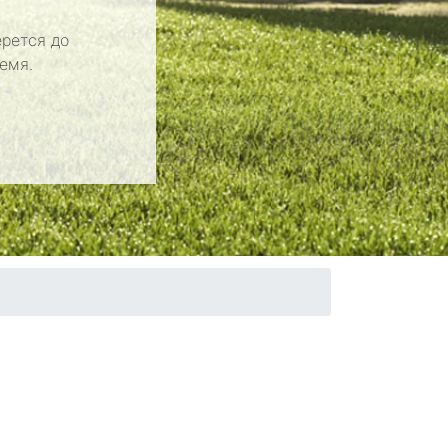
рется до
емя.