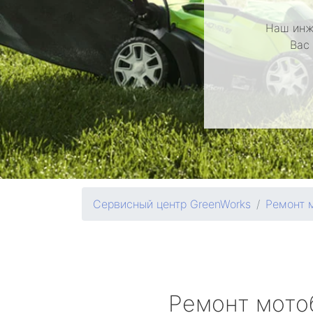
Наш инж
Вас
Сервисный центр GreenWorks
Ремонт 
Ремонт мото