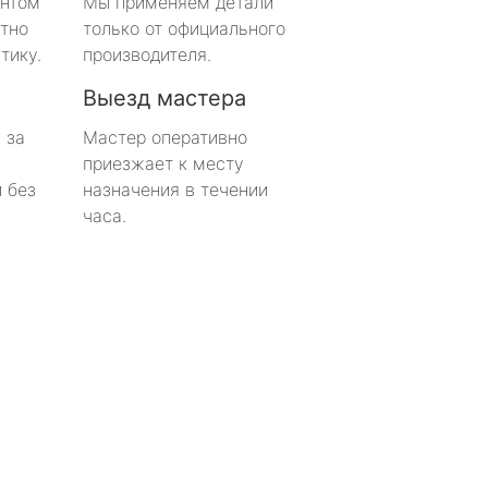
онтом
Мы применяем детали
тно
только от официального
тику.
производителя.
Выезд мастера
 за
Мастер оперативно
приезжает к месту
 без
назначения в течении
часа.