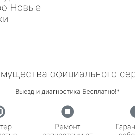
о Новые
ки
мущества официального се
Выезд и диагностика Бесплатно!*
тер
Ремонт
Гаран