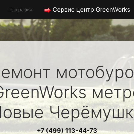
Сервис центр GreenWorks
География
емонт мотобуро
GreenWorks
метр
Новые Черёмушк
+7 (499) 113-44-73