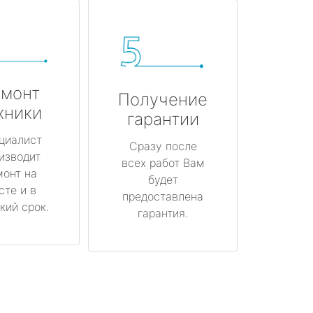
монт
Получение
хники
гарантии
циалист
Сразу после
изводит
всех работ Вам
монт на
будет
сте и в
предоставлена
кий срок.
гарантия.