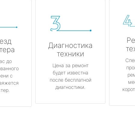
Ре
езд
Диагностика
те
тера
техники
Спе
ас до
Цена за ремонт
про
ованного
будет известна
ре
ени с
после бесплатной
ме
вяжется
диагностики.
корот
тер.