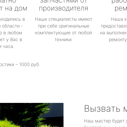
латно
запчастями от
рабо
т на дом
производителя
рем
аходились в
Наши специалисты имеют
Наша к
 области -
при себе оригинальные
предоставл
р в любом
комплектующие от любой
на выполнен
ет у Вас в
техники.
ремонту 
и часа.
остики – 1000 руб.
Вызвать 
Наш мастер будет 