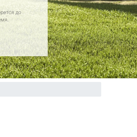
рется до
емя.