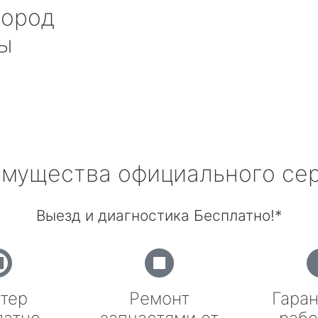
ород
ы
мущества официального се
Выезд и диагностика Бесплатно!*
тер
Ремонт
Гаран