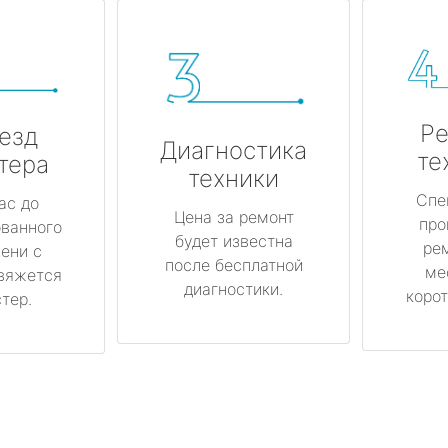
Ре
езд
Диагностика
те
тера
техники
Спе
ас до
Цена за ремонт
про
ованного
будет известна
ре
ени с
после бесплатной
ме
вяжется
диагностики.
корот
тер.