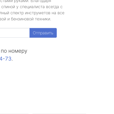
устыми руками. Благодаря
 спиной у специалиста всегда с
лный спектр инструметов на все
ой и бензиновой техники.
Отправить
 по номеру
44-73
.