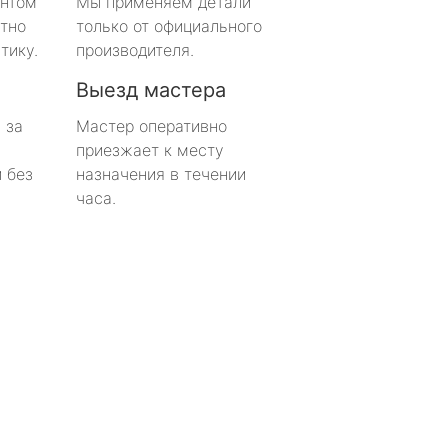
онтом
Мы применяем детали
тно
только от официального
тику.
производителя.
Выезд мастера
 за
Мастер оперативно
приезжает к месту
 без
назначения в течении
часа.