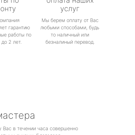
ты по
оплата наших
онту
услуг
омпания
Мы берем оплату от Вас
яет гарантию
любыми способами, будь
ые работы по
то наличный или
до 2 лет.
безналиный перевод.
мастера
у Вас в течении часа совершенно