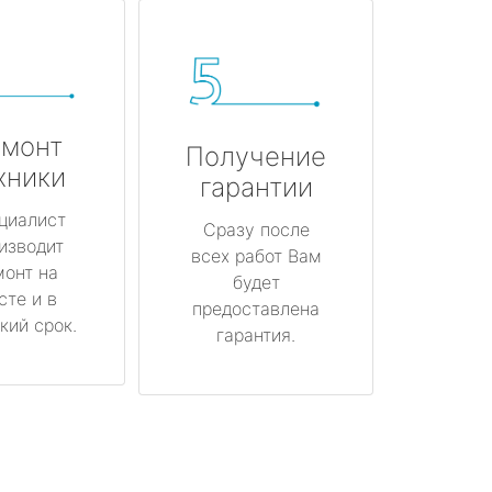
монт
Получение
хники
гарантии
циалист
Сразу после
изводит
всех работ Вам
монт на
будет
сте и в
предоставлена
кий срок.
гарантия.