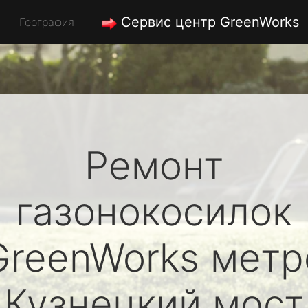
Сервис центр GreenWorks
География
Ремонт
газонокосилок
GreenWorks
метр
Кузнецкий мост