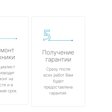
монт
Получение
хники
гарантии
циалист
Сразу после
изводит
всех работ Вам
монт на
будет
сте и в
предоставлена
кий срок.
гарантия.