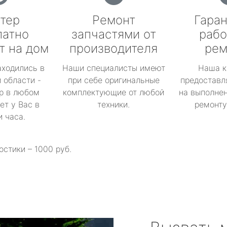
тер
Ремонт
Гаран
латно
запчастями от
рабо
т на дом
производителя
рем
аходились в
Наши специалисты имеют
Наша к
 области -
при себе оригинальные
предоставл
р в любом
комплектующие от любой
на выполнен
ет у Вас в
техники.
ремонту 
и часа.
остики – 1000 руб.