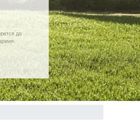
рется до
время.