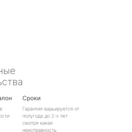
ные
ьства
алон
Сроки
е
Гарантия варьируется от
ости
полугода до 2-х лет
смотря какая
неисправность.