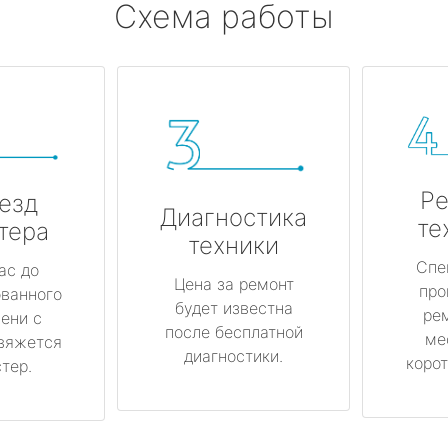
Схема работы
Ре
езд
Диагностика
те
тера
техники
Спе
ас до
Цена за ремонт
про
ованного
будет известна
ре
ени с
после бесплатной
ме
вяжется
диагностики.
корот
тер.