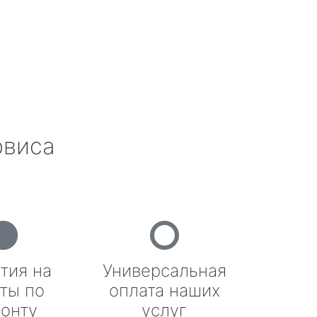
рвиса
тия на
Универсальная
ты по
оплата наших
онту
услуг