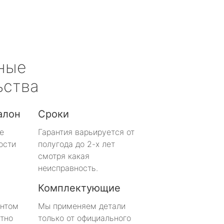
ные
ьства
алон
Сроки
е
Гарантия варьируется от
ости
полугода до 2-х лет
смотря какая
неисправность.
Комплектующие
онтом
Мы применяем детали
тно
только от официального