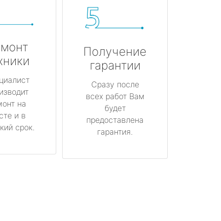
монт
Получение
хники
гарантии
циалист
Сразу после
изводит
всех работ Вам
монт на
будет
сте и в
предоставлена
кий срок.
гарантия.