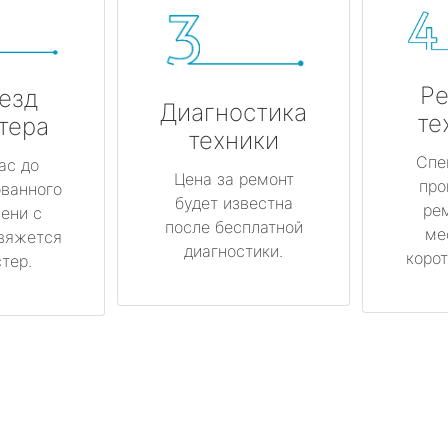
Ре
езд
Диагностика
те
тера
техники
Спе
ас до
Цена за ремонт
про
ованного
будет известна
ре
ени с
после бесплатной
ме
вяжется
диагностики.
корот
тер.