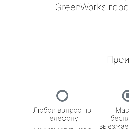
GreenWorks
горо
Преи
Любой вопрос по
Мас
телефону
бесп
выезжае