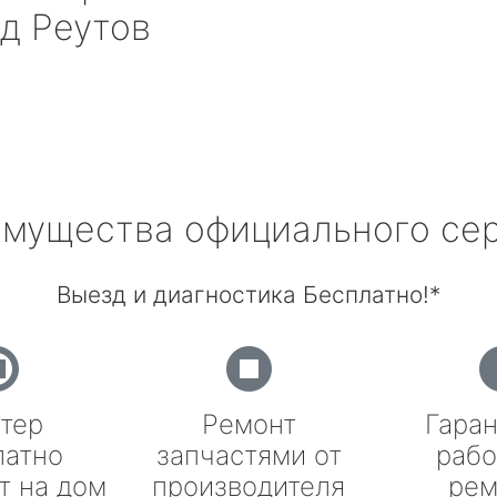
д Реутов
мущества официального се
Выезд и диагностика Бесплатно!*
тер
Ремонт
Гаран
латно
запчастями от
рабо
т на дом
производителя
рем