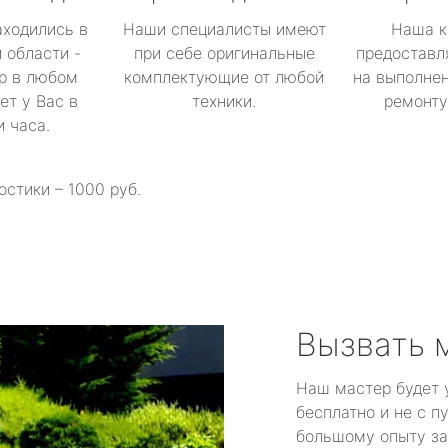
аходились в
Наши специалисты имеют
Наша к
 области -
при себе оригинальные
предоставл
р в любом
комплектующие от любой
на выполнен
ет у Вас в
техники.
ремонту 
и часа.
остики – 1000 руб.
Вызвать 
Наш мастер будет 
бесплатно и не с п
большому опыту за