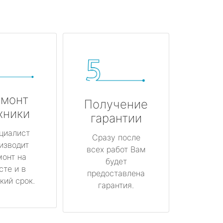
монт
Получение
хники
гарантии
циалист
Сразу после
изводит
всех работ Вам
монт на
будет
сте и в
предоставлена
кий срок.
гарантия.