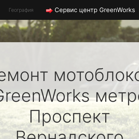
Сервис центр GreenWorks
География
емонт мотоблок
GreenWorks
метр
Проспект
Вернадского