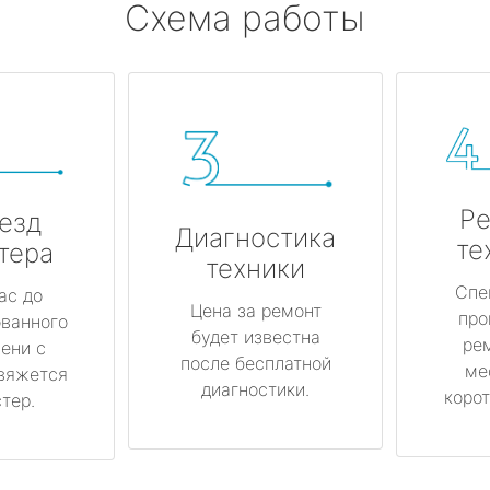
Схема работы
Ре
езд
Диагностика
те
тера
техники
Спе
ас до
Цена за ремонт
про
ованного
будет известна
ре
ени с
после бесплатной
ме
вяжется
диагностики.
корот
тер.