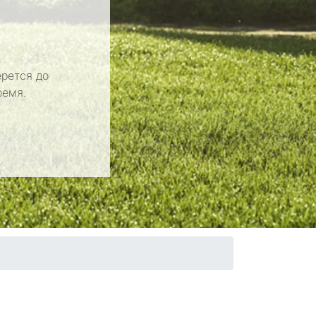
рется до
ремя.