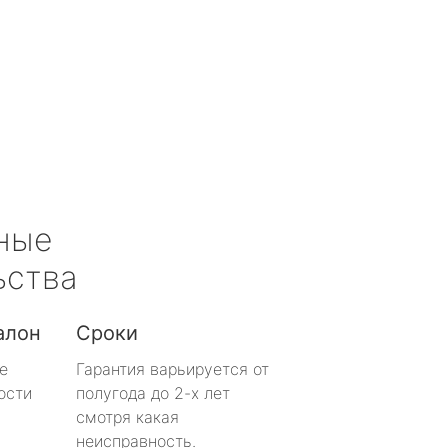
ные
ьства
алон
Сроки
е
Гарантия варьируется от
ости
полугода до 2-х лет
смотря какая
неисправность.