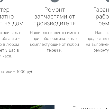
тер
Ремонт
Гаран
латно
запчастями от
рабо
т на дом
производителя
рем
аходились в
Наши специалисты имеют
Наша к
 области -
при себе оригинальные
предоставл
р в любом
комплектующие от любой
на выполнен
ет у Вас в
техники.
ремонту 
и часа.
остики – 1000 руб.