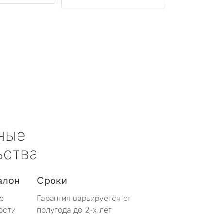
ные
ьства
алон
Сроки
е
Гарантия варьируется от
ости
полугода до 2-х лет