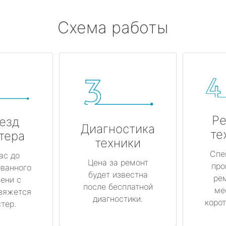
Схема работы
Ре
езд
Диагностика
те
тера
техники
Спе
ас до
Цена за ремонт
про
ованного
будет известна
ре
ени с
после бесплатной
ме
вяжется
диагностики.
корот
тер.