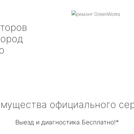
аторов
ород
о
мущества официального се
Выезд и диагностика Бесплатно!*