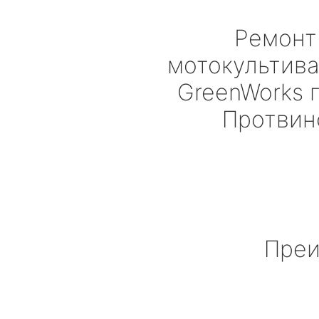
Ремонт
мотокультив
GreenWorks
г
Протвин
Преи