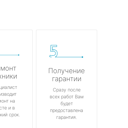
монт
Получение
хники
гарантии
циалист
Сразу после
изводит
всех работ Вам
монт на
будет
сте и в
предоставлена
кий срок.
гарантия.