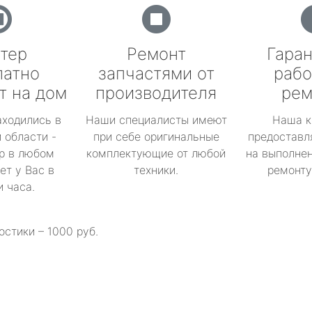
тер
Ремонт
Гаран
латно
запчастями от
рабо
т на дом
производителя
рем
аходились в
Наши специалисты имеют
Наша к
 области -
при себе оригинальные
предоставл
р в любом
комплектующие от любой
на выполнен
ет у Вас в
техники.
ремонту 
и часа.
остики – 1000 руб.