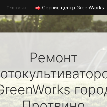
Сервис центр GreenWorks
География
Ремонт
отокультиватор
GreenWorks
горо
Протвино