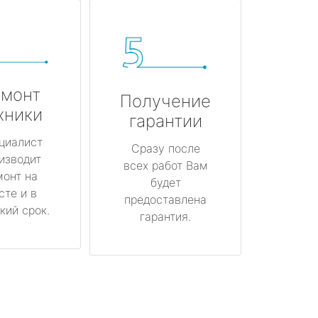
монт
Получение
хники
гарантии
циалист
Сразу после
изводит
всех работ Вам
монт на
будет
сте и в
предоставлена
кий срок.
гарантия.