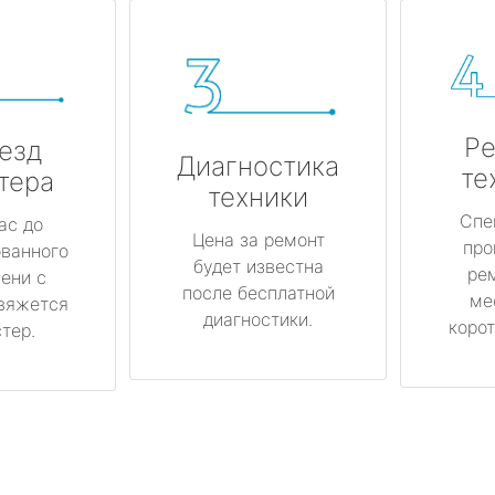
Ре
езд
Диагностика
те
тера
техники
Спе
ас до
Цена за ремонт
про
ованного
будет известна
ре
ени с
после бесплатной
ме
вяжется
диагностики.
корот
тер.