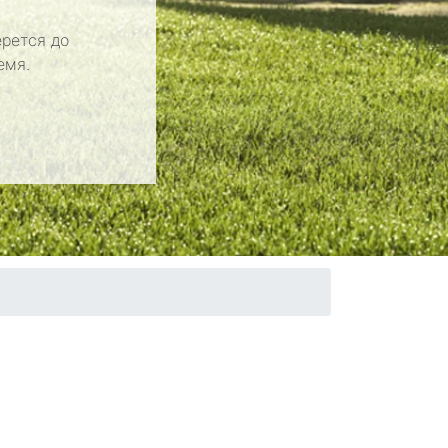
рется до
емя.