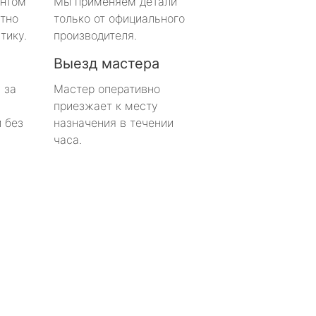
онтом
Мы применяем детали
тно
только от официального
тику.
производителя.
Выезд мастера
 за
Мастер оперативно
приезжает к месту
 без
назначения в течении
часа.