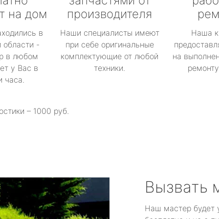
латно
запчастями от
рабо
т на дом
производителя
рем
аходились в
Наши специалисты имеют
Наша к
 области -
при себе оригинальные
предоставл
р в любом
комплектующие от любой
на выполнен
ет у Вас в
техники.
ремонту 
и часа.
остики – 1000 руб.
Вызвать 
Наш мастер будет 