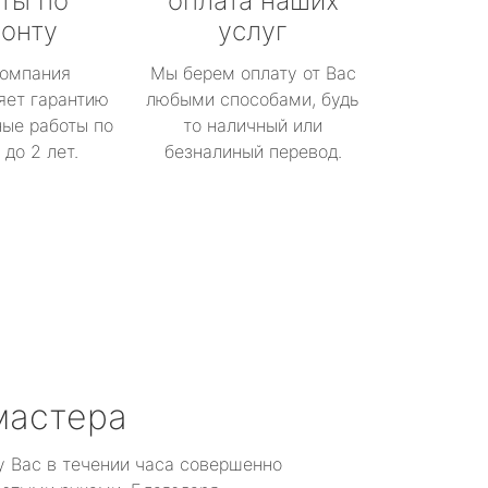
ты по
оплата наших
онту
услуг
омпания
Мы берем оплату от Вас
яет гарантию
любыми способами, будь
ые работы по
то наличный или
до 2 лет.
безналиный перевод.
мастера
у Вас в течении часа совершенно