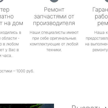
тер
Ремонт
Гаран
латно
запчастями от
рабо
т на дом
производителя
рем
аходились в
Наши специалисты имеют
Наша к
 области -
при себе оригинальные
предоставл
р в любом
комплектующие от любой
на выполнен
ет у Вас в
техники.
ремонту 
и часа.
остики – 1000 руб.