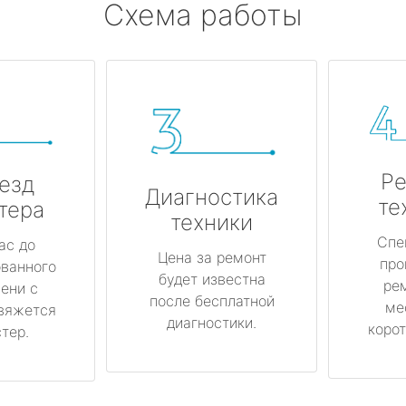
Схема работы
Ре
езд
Диагностика
те
тера
техники
Спе
ас до
Цена за ремонт
про
ованного
будет известна
ре
ени с
после бесплатной
ме
вяжется
диагностики.
корот
тер.