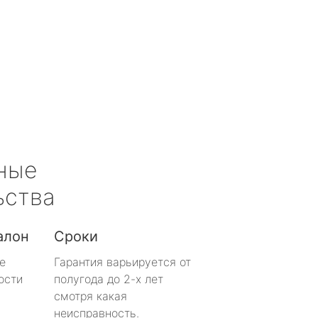
ные
ьства
алон
Сроки
е
Гарантия варьируется от
ости
полугода до 2-х лет
смотря какая
неисправность.