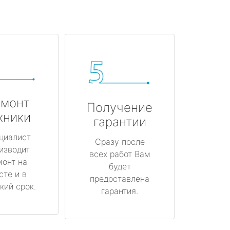
монт
Получение
хники
гарантии
циалист
Сразу после
изводит
всех работ Вам
монт на
будет
сте и в
предоставлена
кий срок.
гарантия.