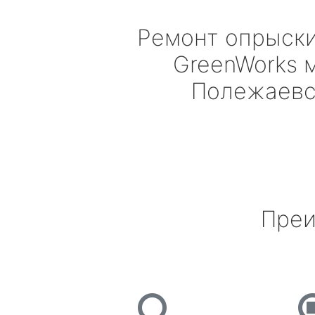
Ремонт опрыск
GreenWorks
м
Полежаевс
Преи