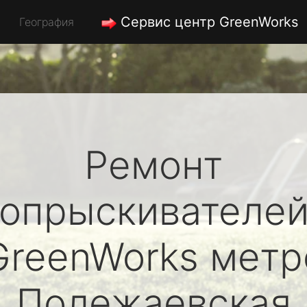
Сервис центр GreenWorks
География
Ремонт
опрыскивателе
GreenWorks
метр
Полежаевская