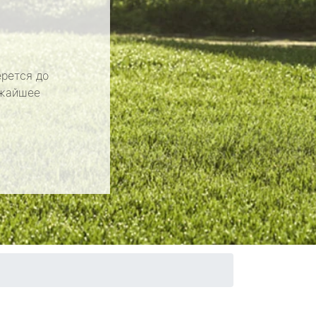
рется до
ижайшее