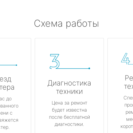
Схема работы
Ре
езд
Диагностика
те
тера
техники
Спе
ас до
Цена за ремонт
про
ованного
будет известна
ре
ени с
после бесплатной
ме
вяжется
диагностики.
корот
тер.