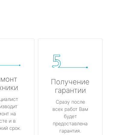
монт
Получение
хники
гарантии
циалист
Сразу после
изводит
всех работ Вам
монт на
будет
сте и в
предоставлена
кий срок.
гарантия.