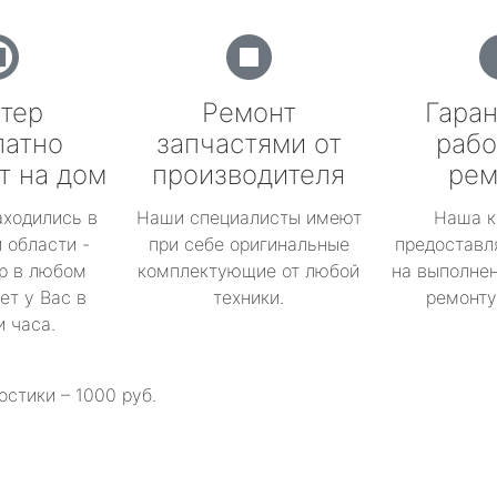
тер
Ремонт
Гаран
латно
запчастями от
рабо
т на дом
производителя
рем
аходились в
Наши специалисты имеют
Наша к
 области -
при себе оригинальные
предоставл
р в любом
комплектующие от любой
на выполнен
ет у Вас в
техники.
ремонту 
и часа.
остики – 1000 руб.