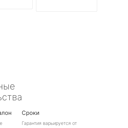
ные
ьства
алон
Сроки
е
Гарантия варьируется от