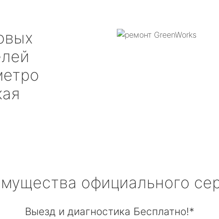
овых
елей
етро
кая
мущества официального се
Выезд и диагностика Бесплатно!*