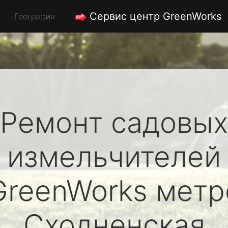
Сервис центр GreenWorks
География
Ремонт садовых
измельчителей
GreenWorks
метр
Сходненская