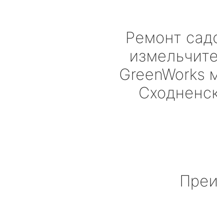
Ремонт сад
измельчит
GreenWorks
м
Сходненс
Преи