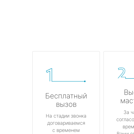
Вы
Бесплатный
мас
вызов
За ч
На стадии звонка
соглас
договариваемся
врем
с временем
Вами с