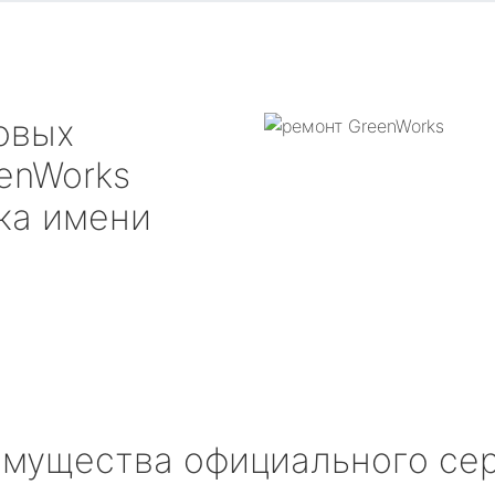
овых
enWorks
ка имени
мущества официального се