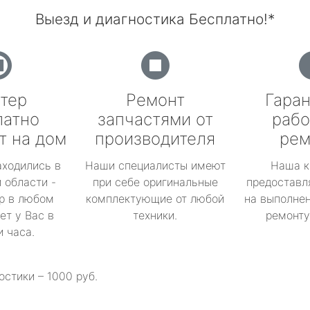
Выезд и диагностика Бесплатно!*
тер
Ремонт
Гаран
латно
запчастями от
рабо
т на дом
производителя
рем
аходились в
Наши специалисты имеют
Наша к
 области -
при себе оригинальные
предоставл
р в любом
комплектующие от любой
на выполнен
ет у Вас в
техники.
ремонту 
и часа.
остики – 1000 руб.