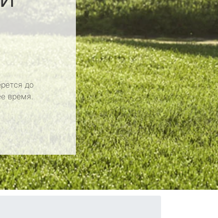
рется до
е время.