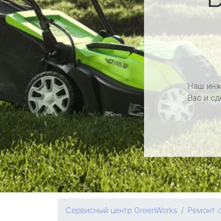
Наш инж
Вас и с
Сервисный центр GreenWorks
Ремонт 