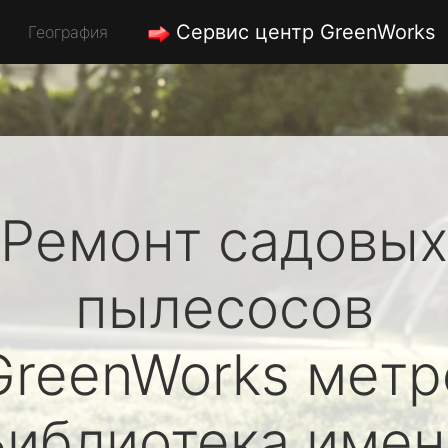
Сервис центр GreenWorks
География
Ремонт садовых
пылесосов
GreenWorks
метр
Библиотека имен