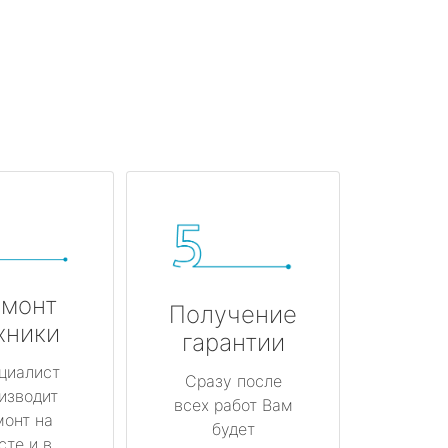
монт
Получение
хники
гарантии
циалист
Сразу после
изводит
всех работ Вам
монт на
будет
сте и в