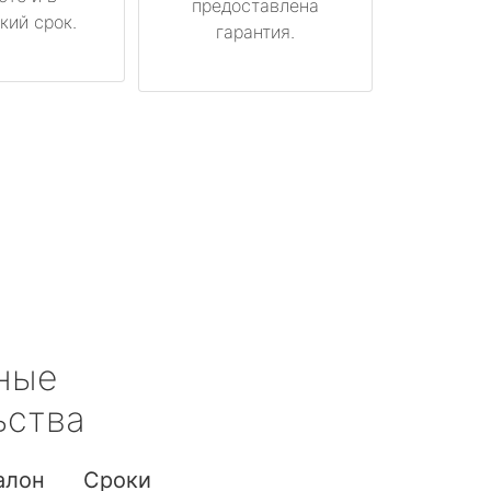
предоставлена
кий срок.
гарантия.
ные
ьства
алон
Сроки