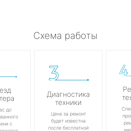
Схема работы
Ре
езд
Диагностика
те
тера
техники
Спе
ас до
Цена за ремонт
про
ованного
будет известна
ре
ени с
после бесплатной
ме
вяжется