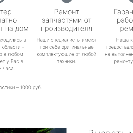
тер
Ремонт
Гаран
латно
запчастями от
рабо
т на дом
производителя
рем
аходились в
Наши специалисты имеют
Наша к
 области -
при себе оригинальные
предоставл
р в любом
комплектующие от любой
на выполнен
ет у Вас в
техники.
ремонту 
и часа.
остики – 1000 руб.