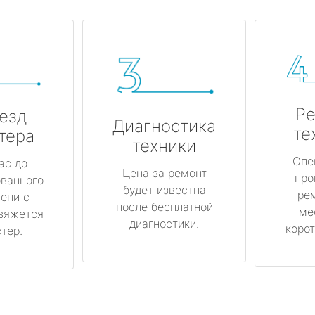
Ре
езд
Диагностика
те
тера
техники
Спе
ас до
Цена за ремонт
про
ованного
будет известна
ре
ени с
после бесплатной
ме
вяжется
диагностики.
корот
тер.