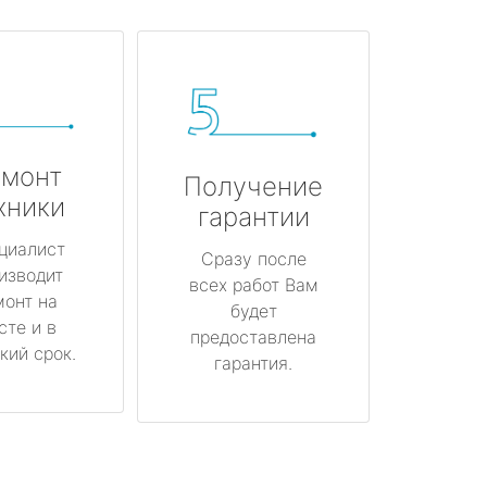
монт
Получение
хники
гарантии
циалист
Сразу после
изводит
всех работ Вам
монт на
будет
сте и в
предоставлена
кий срок.
гарантия.