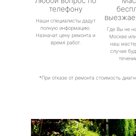
Любой вопрос по
Мас
телефону
бесп
выезжае
Наши специалисты дадут
полную информацию.
Где Вы не н
Назначат цену ремонта и
Москве или
время работ.
наш масте
случае буд
течени
*При отказе от ремонта стоимость диагн