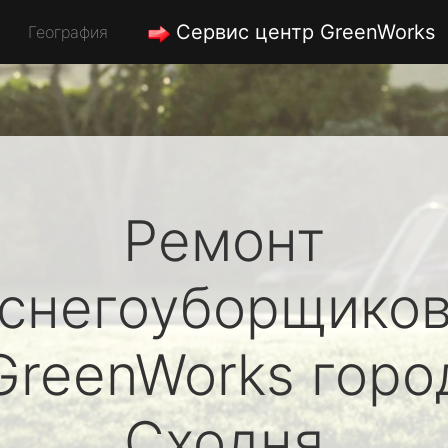
Сервис центр GreenWorks
География
Ремонт
снегоуборщико
GreenWorks
горо
Сходня