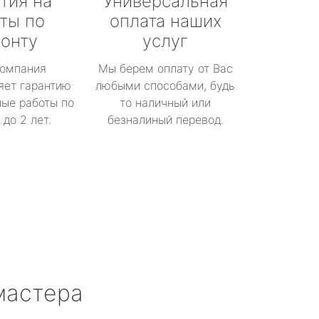
тия на
Универсальная
ты по
оплата наших
онту
услуг
омпания
Мы берем оплату от Вас
яет гарантию
любыми способами, будь
ые работы по
то наличный или
до 2 лет.
безналиный перевод.
мастера