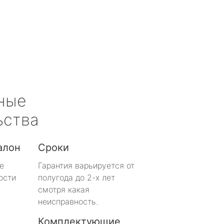
ные
ьства
алон
Сроки
е
Гарантия варьируется от
ости
полугода до 2-х лет
смотря какая
неисправность.
Комплектующие