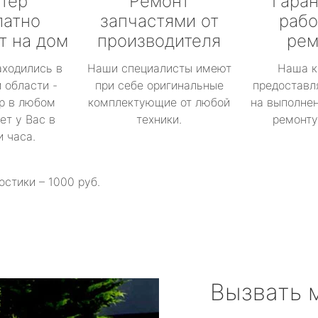
тер
Ремонт
Гаран
латно
запчастями от
рабо
т на дом
производителя
рем
аходились в
Наши специалисты имеют
Наша к
 области -
при себе оригинальные
предоставл
р в любом
комплектующие от любой
на выполнен
ет у Вас в
техники.
ремонту 
и часа.
остики – 1000 руб.
Вызвать 