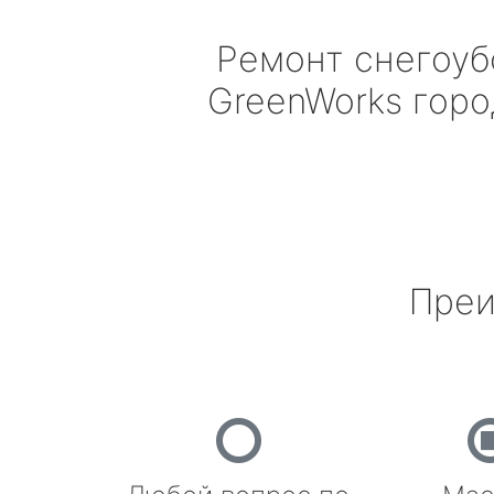
Ремонт снегоу
GreenWorks
горо
Преи