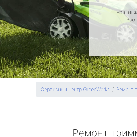
Наш инж
Вас 
Сервисный центр GreenWorks
Ремонт 
Ремонт трим