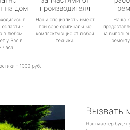
латно
запчастями от
рабо
т на дом
производителя
рем
аходились в
Наши специалисты имеют
Наша к
 области -
при себе оригинальные
предоставл
р в любом
комплектующие от любой
на выполнен
ет у Вас в
техники.
ремонту 
и часа.
остики – 1000 руб.
Вызвать 
Наш мастер будет 