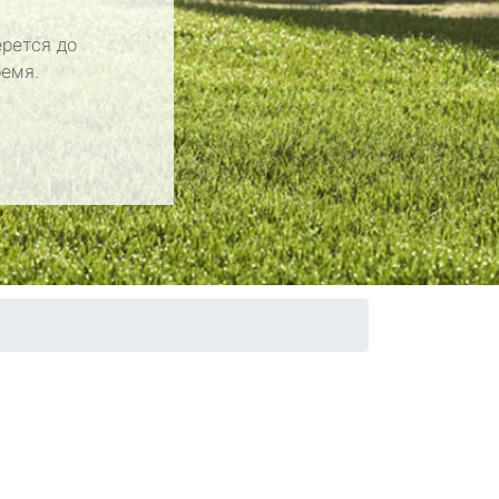
рется до
ремя.