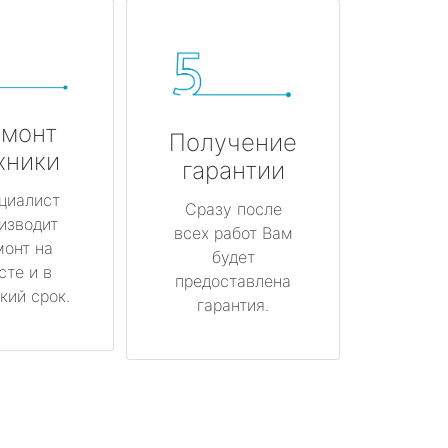
монт
Получение
хники
гарантии
циалист
Сразу после
изводит
всех работ Вам
монт на
будет
сте и в
предоставлена
кий срок.
гарантия.