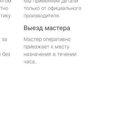
онтом
Мы применяем детали
тно
только от официального
тику.
производителя.
Выезд мастера
 за
Мастер оперативно
приезжает к месту
 без
назначения в течении
часа.