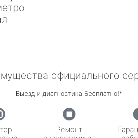
етро
ая
мущества официального се
Выезд и диагностика Бесплатно!*
тер
Ремонт
Гаран