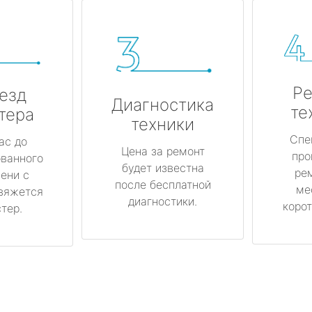
Ре
езд
Диагностика
те
тера
техники
Спе
ас до
Цена за ремонт
про
ованного
будет известна
ре
ени с
после бесплатной
ме
вяжется
диагностики.
корот
тер.