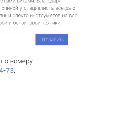
устыми руками. Благодаря
 спиной у специалиста всегда с
лный спектр инструметов на все
ой и бензиновой техники.
Отправить
 по номеру
44-73
.