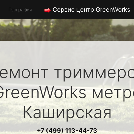
Сервис центр GreenWorks
География
емонт триммер
GreenWorks
метр
Каширская
+7 (499) 113-44-73