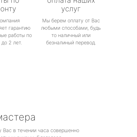
ты по
оплата наших
онту
услуг
омпания
Мы берем оплату от Вас
яет гарантию
любыми способами, будь
ые работы по
то наличный или
до 2 лет.
безналиный перевод.
мастера
у Вас в течении часа совершенно