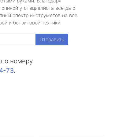
устыми руками. Благодаря
 спиной у специалиста всегда с
лный спектр инструметов на все
ой и бензиновой техники.
Отправить
 по номеру
44-73
.