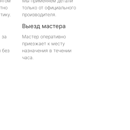
онтом
Мы применяем детали
тно
только от официального
тику.
производителя.
Выезд мастера
 за
Мастер оперативно
приезжает к месту
 без
назначения в течении
часа.