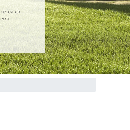
рется до
ремя.