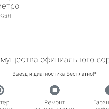
етро
кая
мущества официального се
Выезд и диагностика Бесплатно!*
тер
Ремонт
Гаран