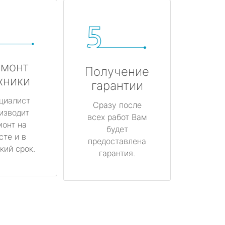
монт
Получение
хники
гарантии
циалист
Сразу после
изводит
всех работ Вам
монт на
будет
сте и в
предоставлена
кий срок.
гарантия.