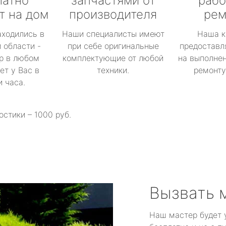
латно
запчастями от
рабо
т на дом
производителя
рем
аходились в
Наши специалисты имеют
Наша к
 области -
при себе оригинальные
предоставл
р в любом
комплектующие от любой
на выполнен
ет у Вас в
техники.
ремонту 
и часа.
остики – 1000 руб.
Вызвать 
Наш мастер будет 