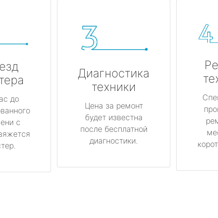
Ре
езд
Диагностика
те
тера
техники
Спе
ас до
Цена за ремонт
про
ованного
будет известна
ре
ени с
после бесплатной
ме
вяжется
диагностики.
корот
тер.