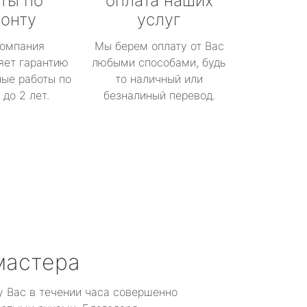
ты по
оплата наших
онту
услуг
омпания
Мы берем оплату от Вас
яет гарантию
любыми способами, будь
ые работы по
то наличный или
до 2 лет.
безналиный перевод.
мастера
у Вас в течении часа совершенно