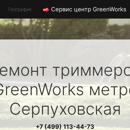
Сервис центр GreenWorks
География
емонт триммер
GreenWorks
метр
Серпуховская
+7 (499) 113-44-73