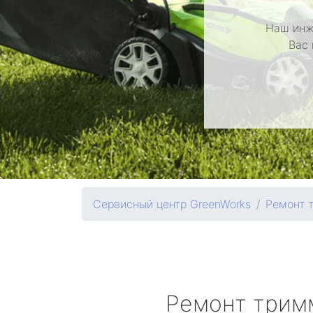
Наш инж
Вас 
Сервисный центр GreenWorks
Ремонт 
Ремонт трим