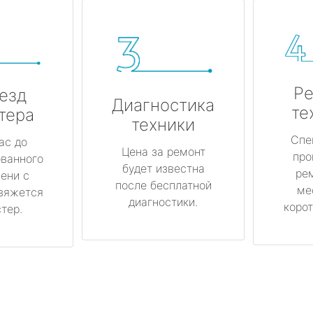
Ре
езд
Диагностика
те
тера
техники
Спе
ас до
Цена за ремонт
про
ованного
будет известна
ре
ени с
после бесплатной
ме
вяжется
диагностики.
корот
тер.