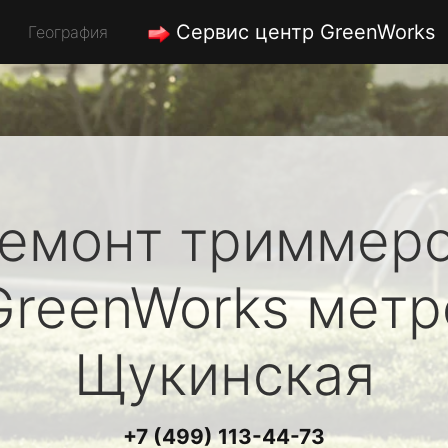
Сервис центр GreenWorks
География
емонт триммер
GreenWorks
метр
Щукинская
+7 (499) 113-44-73