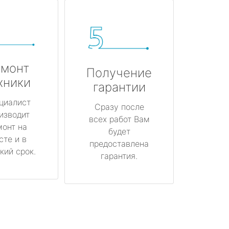
монт
Получение
хники
гарантии
циалист
Сразу после
изводит
всех работ Вам
монт на
будет
сте и в
предоставлена
кий срок.
гарантия.