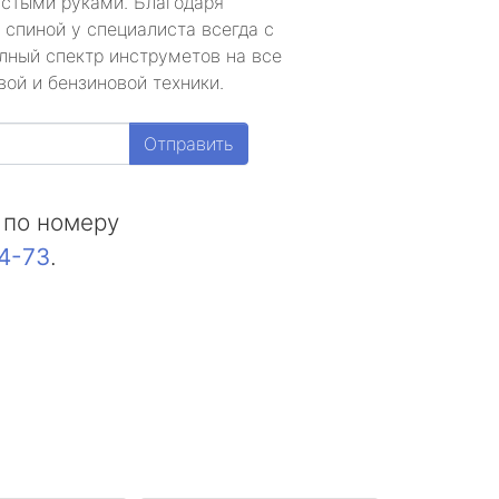
устыми руками. Благодаря
 спиной у специалиста всегда с
лный спектр инструметов на все
ой и бензиновой техники.
Отправить
 по номеру
44-73
.