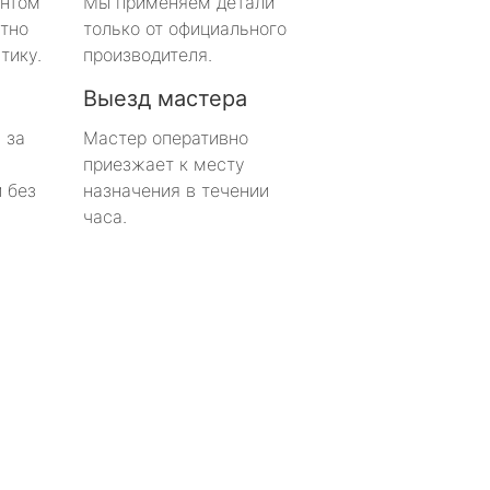
онтом
Мы применяем детали
тно
только от официального
тику.
производителя.
Выезд мастера
 за
Мастер оперативно
приезжает к месту
 без
назначения в течении
часа.