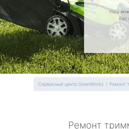
Наш инж
Вас 
Сервисный центр GreenWorks
Ремонт 
Ремонт трим