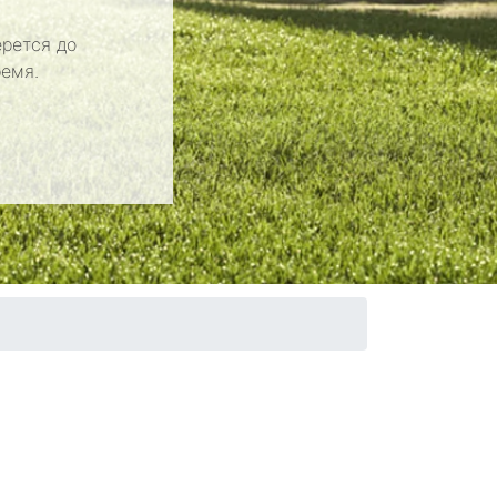
рется до
ремя.