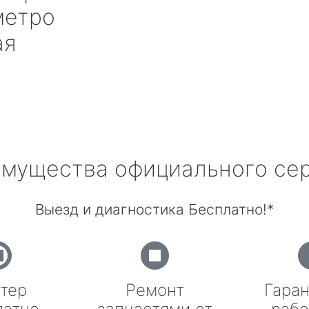
етро
ая
мущества официального се
Выезд и диагностика Бесплатно!*
тер
Ремонт
Гаран