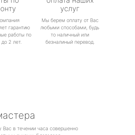
ты по
оплата наших
онту
услуг
омпания
Мы берем оплату от Вас
яет гарантию
любыми способами, будь
ые работы по
то наличный или
до 2 лет.
безналиный перевод.
мастера
у Вас в течении часа совершенно