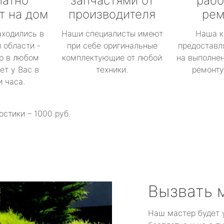
латно
запчастями от
рабо
т на дом
производителя
рем
аходились в
Наши специалисты имеют
Наша к
 области -
при себе оригинальные
предоставл
р в любом
комплектующие от любой
на выполнен
ет у Вас в
техники.
ремонту 
и часа.
остики – 1000 руб.
Вызвать 
Наш мастер будет 